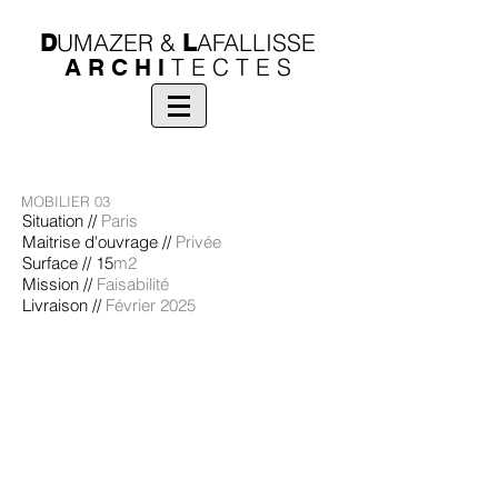
UMAZER
&
AFALLISSE
D
L
T E C T E S
A R C H I
MOBILIER 03
Situation //
Paris
Maitrise d'ouvrage //
Privée
Surface // 15
m2
-
Mission //
Faisabilité
Livraison //
Février 2025