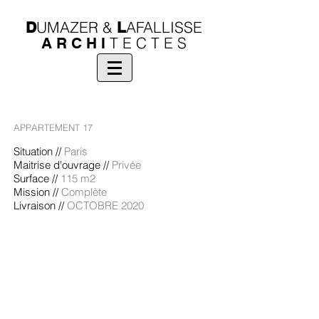
UMAZER
&
AFALLISSE
D
L
T E C T E S
A R C H I
APPARTEMENT 17
Situation //
Paris
Maitrise d'ouvrage //
Privée
Surface //
115 m2
Mission //
Complète
Livraison //
OCTOBRE 2020